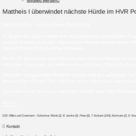
Mitglied werden
Mattheis I überwindet nächste Hürde im HVR P
DJK St. Matthias – TuS Horchheim (16:13) 36:26
Zu Beginn des Spiels merkte man der jungen und dynamischen Trup
mussten in einer doch sehr abgespeckten Version unserer ersten Her
Torwart Thomas Schulz-Gerhardt fehlten.
Ab der 10. Spielminute aber sah man, dass die Horchheimer es sic
Mitspieler, Zuschauer und Schiedsrichter diskutiert. Dies hatte ei
Einzig der wurfgewaltige Halblinks und der sehr gut aufgelegte Tor
Verbandsliga (diesmal Ost), mit einer hohen Niederlage, nach Haus
Zu erwähnen ist, dass es gerade in der Abwehr eine tolle Mannscha
Bericht von:
Tom Kochann
DJK: Wilkes und Conermann – Schommer, Alshok (2), B. Juncker (2), Frisen (8), T. Kochann (16/6), Kammann (2), D. Kocha
Kontakt