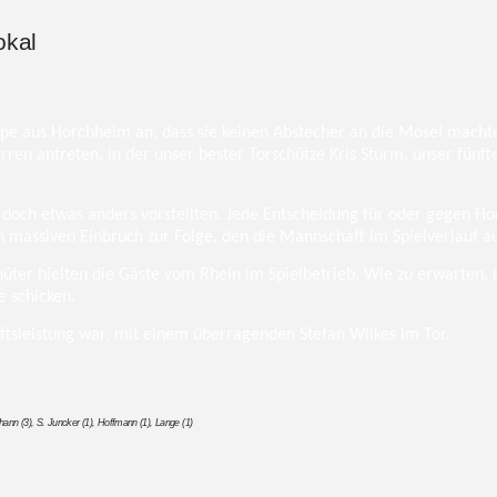
okal
pe aus Horchheim an, dass sie keinen Abstecher an die Mosel macht
ren antreten, in der unser bester Torschütze Kris Sturm, unser fünf
h doch etwas anders vorstellten. Jede Entscheidung für oder gegen H
nen massiven Einbruch zur Folge, den die Mannschaft im Spielverlauf
hüter hielten die Gäste vom Rhein im Spielbetrieb.
Wie zu erwarten, 
e schicken.
ftsleistung war, mit einem überragenden Stefan Wilkes im Tor.
nn (3), S. Juncker (1), Hoffmann (1), Lange (1)