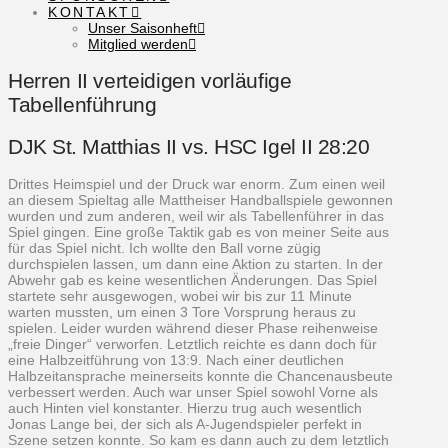
KONTAKT
Unser Saisonheft
Mitglied werden
Herren II verteidigen vorläufige
Tabellenführung
DJK St. Matthias II vs. HSC Igel II 28:20
Drittes Heimspiel und der Druck war enorm. Zum einen weil
an diesem Spieltag alle Mattheiser Handballspiele gewonnen
wurden und zum anderen, weil wir als Tabellenführer in das
Spiel gingen. Eine große Taktik gab es von meiner Seite aus
für das Spiel nicht. Ich wollte den Ball vorne zügig
durchspielen lassen, um dann eine Aktion zu starten. In der
Abwehr gab es keine wesentlichen Änderungen. Das Spiel
startete sehr ausgewogen, wobei wir bis zur 11 Minute
warten mussten, um einen 3 Tore Vorsprung heraus zu
spielen. Leider wurden während dieser Phase reihenweise
„freie Dinger“ verworfen. Letztlich reichte es dann doch für
eine Halbzeitführung von 13:9. Nach einer deutlichen
Halbzeitansprache meinerseits konnte die Chancenausbeute
verbessert werden. Auch war unser Spiel sowohl Vorne als
auch Hinten viel konstanter. Hierzu trug auch wesentlich
Jonas Lange bei, der sich als A-Jugendspieler perfekt in
Szene setzen konnte. So kam es dann auch zu dem letztlich