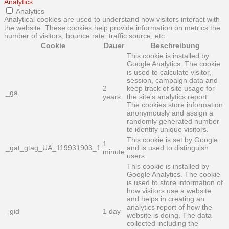
Analytics
Analytics
Analytical cookies are used to understand how visitors interact with
the website. These cookies help provide information on metrics the
number of visitors, bounce rate, traffic source, etc.
Cookie
Dauer
Beschreibung
This cookie is installed by
Google Analytics. The cookie
is used to calculate visitor,
session, campaign data and
2
keep track of site usage for
_ga
years
the site's analytics report.
The cookies store information
anonymously and assign a
randomly generated number
to identify unique visitors.
This cookie is set by Google
1
_gat_gtag_UA_119931903_1
and is used to distinguish
minute
users.
This cookie is installed by
Google Analytics. The cookie
is used to store information of
how visitors use a website
and helps in creating an
analytics report of how the
_gid
1 day
website is doing. The data
collected including the