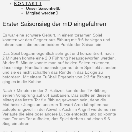
KONTAKT
Unser Saisonheft
Mitglied werden
Erster Saisonsieg der mD eingefahren
Es war eine schwere Geburt, in einem torarmen Spiel
konnten wir den Gegner aus Bitburg mit 9:6 besiegen und
fuhren somit die ersten beiden Punkte der Saison ein.
Das Spiel begann eigentlich sehr gut und konzentriert, nach
2 Minuten konnte eine 2:0 Führung herausgeworfen werden.
Ab der 5. Minute konnte man auf beiden Seiten erkennen,
dass einige Handballneueinsteiger auf dem Spielfeld standen
und sie es nicht schafften das Runde in das Eckige zu
befördern. Mit einem Fußball Ergebnis von 2:3 für Bitburg
ging es in die Kabine.
Nach 7 Minuten in der 2. Halbzeit konnte der TV Bitburg
seinen Vorsprung auf 6:4 ausbauen. Das sollte an diesem
Mittag das letzte Tor für Bitburg gewesen sein, denn die
Mattheiser Jungs um unseren Torwart Aron kämpften nun
aufopferungsvoll in der Abwehr. Auch im Angriff wurde nun im
Verlaufe die eine oder andere Lücke entdeckt, und so konnte
man Tor um Tor aufholen, das Spiel drehen und einen 9:6
Sieg einfahren.