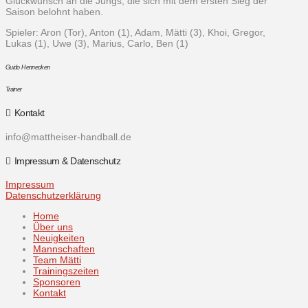
Glückwunsch an die Jungs, die sich mit dem ersten Sieg der
Saison belohnt haben.
Spieler: Aron (Tor), Anton (1), Adam, Mätti (3), Khoi, Gregor,
Lukas (1), Uwe (3), Marius, Carlo, Ben (1)
Guido Hennecken
Trainer
Kontakt
info@mattheiser-handball.de
Impressum & Datenschutz
Impressum
Datenschutzerklärung
Home
Über uns
Neuigkeiten
Mannschaften
Team Mätti
Trainingszeiten
Sponsoren
Kontakt