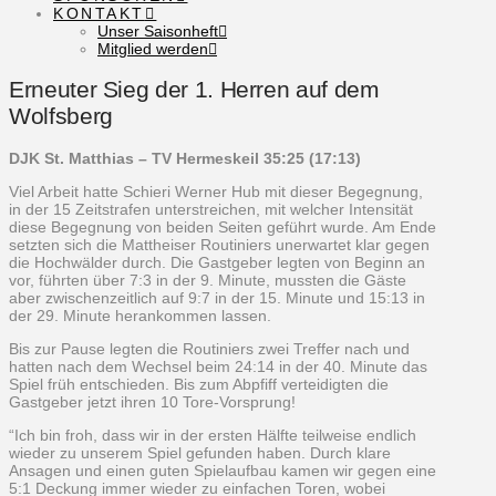
KONTAKT
Unser Saisonheft
Mitglied werden
Erneuter Sieg der 1. Herren auf dem
Wolfsberg
DJK St. Matthias – TV Hermeskeil 35:25 (17:13)
Viel Arbeit hatte Schieri Werner Hub mit dieser Begegnung,
in der 15 Zeitstrafen unterstreichen, mit welcher Intensität
diese Begegnung von beiden Seiten geführt wurde. Am Ende
setzten sich die Mattheiser Routiniers unerwartet klar gegen
die Hochwälder durch. Die Gastgeber legten von Beginn an
vor, führten über 7:3 in der 9. Minute, mussten die Gäste
aber zwischenzeitlich auf 9:7 in der 15. Minute und 15:13 in
der 29. Minute herankommen lassen.
Bis zur Pause legten die Routiniers zwei Treffer nach und
hatten nach dem Wechsel beim 24:14 in der 40. Minute das
Spiel früh entschieden. Bis zum Abpfiff verteidigten die
Gastgeber jetzt ihren 10 Tore-Vorsprung!
“Ich bin froh, dass wir in der ersten Hälfte teilweise endlich
wieder zu unserem Spiel gefunden haben. Durch klare
Ansagen und einen guten Spielaufbau kamen wir gegen eine
5:1 Deckung immer wieder zu einfachen Toren, wobei