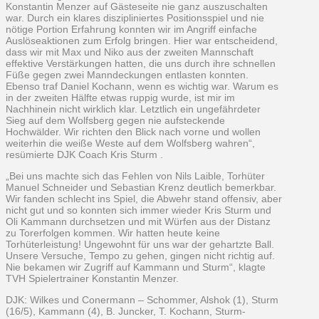
Konstantin Menzer auf Gästeseite nie ganz auszuschalten
war. Durch ein klares diszipliniertes Positionsspiel und nie
nötige Portion Erfahrung konnten wir im Angriff einfache
Auslöseaktionen zum Erfolg bringen. Hier war entscheidend,
dass wir mit Max und Niko aus der zweiten Mannschaft
effektive Verstärkungen hatten, die uns durch ihre schnellen
Füße gegen zwei Manndeckungen entlasten konnten.
Ebenso traf Daniel Kochann, wenn es wichtig war. Warum es
in der zweiten Hälfte etwas ruppig wurde, ist mir im
Nachhinein nicht wirklich klar. Letztlich ein ungefährdeter
Sieg auf dem Wolfsberg gegen nie aufsteckende
Hochwälder. Wir richten den Blick nach vorne und wollen
weiterhin die weiße Weste auf dem Wolfsberg wahren“,
resümierte DJK Coach Kris Sturm .
„Bei uns machte sich das Fehlen von Nils Laible, Torhüter
Manuel Schneider und Sebastian Krenz deutlich bemerkbar.
Wir fanden schlecht ins Spiel, die Abwehr stand offensiv, aber
nicht gut und so konnten sich immer wieder Kris Sturm und
Oli Kammann durchsetzen und mit Würfen aus der Distanz
zu Torerfolgen kommen. Wir hatten heute keine
Torhüterleistung! Ungewohnt für uns war der gehartzte Ball.
Unsere Versuche, Tempo zu gehen, gingen nicht richtig auf.
Nie bekamen wir Zugriff auf Kammann und Sturm“, klagte
TVH Spielertrainer Konstantin Menzer.
DJK: Wilkes und Conermann – Schommer, Alshok (1), Sturm
(16/5), Kammann (4), B. Juncker, T. Kochann, Sturm-