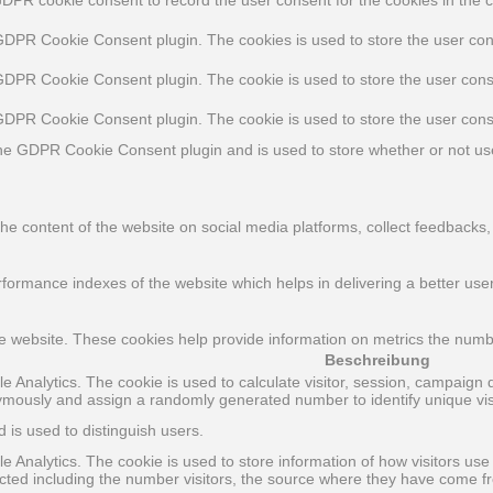
 GDPR Cookie Consent plugin. The cookies is used to store the user con
 GDPR Cookie Consent plugin. The cookie is used to store the user conse
 GDPR Cookie Consent plugin. The cookie is used to store the user cons
the GDPR Cookie Consent plugin and is used to store whether or not use
 the content of the website on social media platforms, collect feedbacks,
rmance indexes of the website which helps in delivering a better user 
e website. These cookies help provide information on metrics the number 
Beschreibung
le Analytics. The cookie is used to calculate visitor, session, campaign d
ymously and assign a randomly generated number to identify unique vis
 is used to distinguish users.
le Analytics. The cookie is used to store information of how visitors use
lected including the number visitors, the source where they have come 