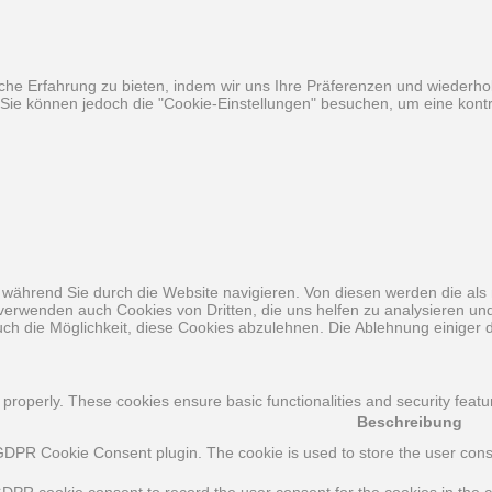
he Erfahrung zu bieten, indem wir uns Ihre Präferenzen und wiederhol
ie können jedoch die "Cookie-Einstellungen" besuchen, um eine kontro
während Sie durch die Website navigieren. Von diesen werden die als 
 verwenden auch Cookies von Dritten, die uns helfen zu analysieren u
ch die Möglichkeit, diese Cookies abzulehnen. Die Ablehnung einiger d
 properly. These cookies ensure basic functionalities and security feat
Beschreibung
GDPR Cookie Consent plugin. The cookie is used to store the user consen
GDPR cookie consent to record the user consent for the cookies in the c