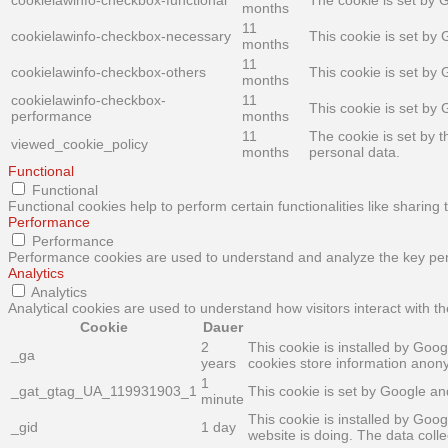
months
11
cookielawinfo-checkbox-necessary
This cookie is set by
months
11
cookielawinfo-checkbox-others
This cookie is set by
months
cookielawinfo-checkbox-
11
This cookie is set by
performance
months
11
The cookie is set by 
viewed_cookie_policy
months
personal data.
Functional
Functional
Functional cookies help to perform certain functionalities like sharing
Performance
Performance
Performance cookies are used to understand and analyze the key perfo
Analytics
Analytics
Analytical cookies are used to understand how visitors interact with th
Cookie
Dauer
2
This cookie is installed by Goog
_ga
years
cookies store information anon
1
_gat_gtag_UA_119931903_1
This cookie is set by Google and
minute
This cookie is installed by Goog
_gid
1 day
website is doing. The data col