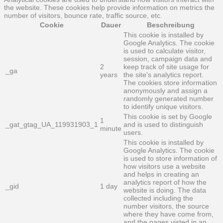
the website. These cookies help provide information on metrics the
number of visitors, bounce rate, traffic source, etc.
Cookie
Dauer
Beschreibung
This cookie is installed by
Google Analytics. The cookie
is used to calculate visitor,
session, campaign data and
2
keep track of site usage for
_ga
years
the site's analytics report.
The cookies store information
anonymously and assign a
randomly generated number
to identify unique visitors.
This cookie is set by Google
1
_gat_gtag_UA_119931903_1
and is used to distinguish
minute
users.
This cookie is installed by
Google Analytics. The cookie
is used to store information of
how visitors use a website
and helps in creating an
analytics report of how the
_gid
1 day
website is doing. The data
collected including the
number visitors, the source
where they have come from,
and the pages visted in an