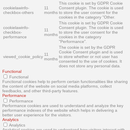
This cookie is set by GDPR Cookie
cookielawinfo-
11
Consent plugin. The cookie is used
checkbox-others
months
to store the user consent for the
cookies in the category "Other.
This cookie is set by GDPR Cookie
cookielawinfo-
Consent plugin. The cookie is used
11
checkbox-
to store the user consent for the
months
performance
cookies in the category
"Performance".
The cookie is set by the GDPR
Cookie Consent plugin and is used
11
viewed_cookie_policy
to store whether or not user has
months
consented to the use of cookies. It
does not store any personal data.
Functional
Functional
Functional cookies help to perform certain functionalities like sharing
the content of the website on social media platforms, collect
feedbacks, and other third-party features.
Performance
Performance
Performance cookies are used to understand and analyze the key
performance indexes of the website which helps in delivering a
better user experience for the visitors.
Analytics
Analytics
Analytical cookies are used to understand how visitors interact with