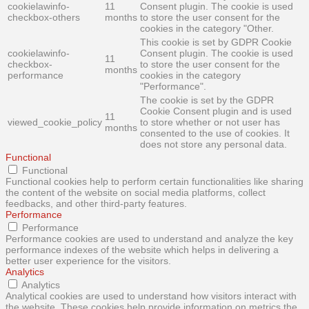
cookielawinfo-
11
Consent plugin. The cookie is used
checkbox-others
months
to store the user consent for the
cookies in the category "Other.
This cookie is set by GDPR Cookie
cookielawinfo-
Consent plugin. The cookie is used
11
checkbox-
to store the user consent for the
months
performance
cookies in the category
"Performance".
The cookie is set by the GDPR
Cookie Consent plugin and is used
11
viewed_cookie_policy
to store whether or not user has
months
consented to the use of cookies. It
does not store any personal data.
Functional
Functional
Functional cookies help to perform certain functionalities like sharing
the content of the website on social media platforms, collect
feedbacks, and other third-party features.
Performance
Performance
Performance cookies are used to understand and analyze the key
performance indexes of the website which helps in delivering a
better user experience for the visitors.
Analytics
Analytics
Analytical cookies are used to understand how visitors interact with
the website. These cookies help provide information on metrics the