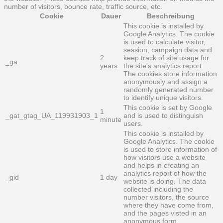
number of visitors, bounce rate, traffic source, etc.
Cookie
Dauer
Beschreibung
This cookie is installed by
Google Analytics. The cookie
is used to calculate visitor,
session, campaign data and
2
keep track of site usage for
_ga
years
the site's analytics report.
The cookies store information
anonymously and assign a
randomly generated number
to identify unique visitors.
This cookie is set by Google
1
_gat_gtag_UA_119931903_1
and is used to distinguish
minute
users.
This cookie is installed by
Google Analytics. The cookie
is used to store information of
how visitors use a website
and helps in creating an
analytics report of how the
_gid
1 day
website is doing. The data
collected including the
number visitors, the source
where they have come from,
and the pages visted in an
anonymous form.