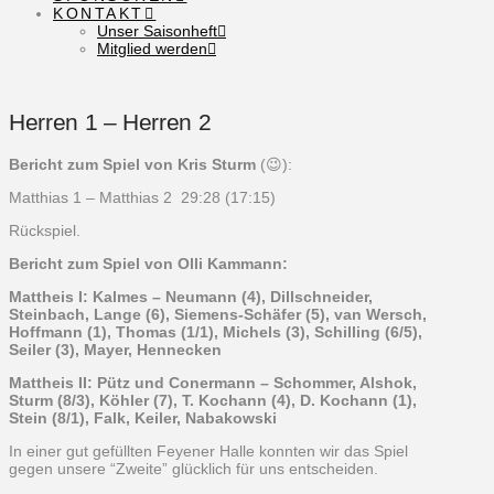
KONTAKT
Unser Saisonheft
Mitglied werden
Herren 1 – Herren 2
Bericht zum Spiel von Kris Sturm
(😉):
Matthias 1 – Matthias 2 29:28 (17:15)
Rückspiel.
Bericht zum Spiel von Olli Kammann:
Mattheis I: Kalmes – Neumann (4), Dillschneider,
Steinbach, Lange (6), Siemens-Schäfer (5), van Wersch,
Hoffmann (1), Thomas (1/1), Michels (3), Schilling (6/5),
Seiler (3), Mayer, Hennecken
Mattheis II: Pütz und Conermann – Schommer, Alshok,
Sturm (8/3), Köhler (7), T. Kochann (4), D. Kochann (1),
Stein (8/1), Falk, Keiler, Nabakowski
In einer gut gefüllten Feyener Halle konnten wir das Spiel
gegen unsere “Zweite” glücklich für uns entscheiden.