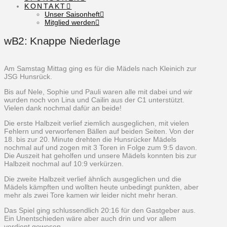
KONTAKT
Unser Saisonheft
Mitglied werden
wB2: Knappe Niederlage
Am Samstag Mittag ging es für die Mädels nach Kleinich zur
JSG Hunsrück.
Bis auf Nele, Sophie und Pauli waren alle mit dabei und wir
wurden noch von Lina und Cailin aus der C1 unterstützt.
Vielen dank nochmal dafür an beide!
Die erste Halbzeit verlief ziemlich ausgeglichen, mit vielen
Fehlern und verworfenen Bällen auf beiden Seiten. Von der
18. bis zur 20. Minute drehten die Hunsrücker Mädels
nochmal auf und zogen mit 3 Toren in Folge zum 9:5 davon.
Die Auszeit hat geholfen und unsere Mädels konnten bis zur
Halbzeit nochmal auf 10:9 verkürzen.
Die zweite Halbzeit verlief ähnlich ausgeglichen und die
Mädels kämpften und wollten heute unbedingt punkten, aber
mehr als zwei Tore kamen wir leider nicht mehr heran.
Das Spiel ging schlussendlich 20:16 für den Gastgeber aus.
Ein Unentschieden wäre aber auch drin und vor allem
verdient gewesen.