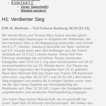
KONTAKT
Unser Saisonheft
Mitglied werden
H1: Verdienter Sieg
DJK St. Matthias –
TuS
Fortuna Saarburg 42:24 (21:11)
Mit Yannik Morin und Torwart Marc Dupré standen gleich
zwei ehemalige Saarburger im Aufgebot der Mattheiser, die
den besseren Start in die Begegnung erwischten und schnell
mit 4:1 (7.) führten. Saarburg fand jetzt ins Spiel, verkürzte
auf 5:4, musste dann aber den Aufsteiger aus der Trierer
Südstadt auf 11:6 (12.) ziehen lassen. Diese fünf Tore
Führung verteidigte die mit hohem Tempo spielenden
Gastgeber über 13:8 (14.), zog dann kontinuierlich auf 18:10
vorentscheidend bis zur 25. Minute davon. Zur Pause war
die Messe zugunsten der Gastgeber beim 21:11 gelesen!
Nach dem Wechsel ließ das Team von Trainer Olli Kammann
nicht nach, zog über 26:13 (37.) und 29:13 (40.) dem klaren
Sieg entgegen und anders als in einigen Spielen zuvor, kam
nie die Spur eines Zweifels am Heimspielerfolg der
Mattheiser auf. Über 32:18 (45.) zogen die Gastgeber einem
ungefährdeten und verdienten Heimspielerfolg entgegen.
„Ein hoher Sieg meiner Mannschaft, die es geschafft hat,
unser Spiel über 60 Minuten durchzubringen. Wir hielten das