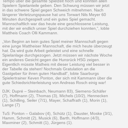
Tempo über die gesamte Spielzeit hoch und konnten allen
Spielern Spielanteile geben. Den Schwung müssen wir jetzt
in das schwere Spiel gegen Schweich mitnehmen. Nach
längerer Verletzungspause hat uns Torwart Nils Meyer 60
Minuten durchgespielt und ein gutes Spiel gemacht.
Mannschaftlich war das heute eine geschlossene Leistung,
mit der wir endlich unser Spiel durchziehen konnten,“, lobte
Mattheis Coach Olli Kammann.
„Von Beginn an kein gutes Spiel meiner Mannschaft gegen
eine junge Mattheiser Mannschaft, die mich heute überzeugt
hat. Da wird gute Arbeit geleistet und eine schnelle
Spielanlage durchgezogen. Jetzt müssen wir nächste Woche
ein anderes Gesicht gegen die Hunsrück HSG zeigen.
Eigentlich müsste Matheis mit dieser Leistung viel besser in
der Tabelle da stehen! Nochmals Gratulation an die
Gastgeber für ihren guten Handball“, lobte Saarburgs
Spielertrainer Keven Ponton, der sich mit Kammann über die
gute Schiedsrichterleistung von Andreas Rosch einig war!
DJK: Dupré – Steinbach, Neumann 83), Siemens-Schäfer
(7), Hoffmann (2), Thomas (3), Michels (10/2), Hennecken
(1), Schilling, Seiler (7/1), Mayer, Schaffrath (1), Morin (1),
Lange (7)
TuS: Ponton – Galabov (4), Schütz (1), Dauster, Moske (3/1),
Hamm, Schmitt (2), Musick (6), Barth, Hoffmann (4/3),
Maxminer (2), Schmitt (1), Jürgens (1).