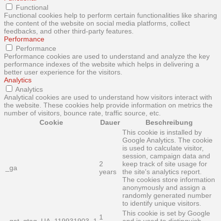
Functional
Functional cookies help to perform certain functionalities like sharing
the content of the website on social media platforms, collect
feedbacks, and other third-party features.
Performance
Performance
Performance cookies are used to understand and analyze the key
performance indexes of the website which helps in delivering a
better user experience for the visitors.
Analytics
Analytics
Analytical cookies are used to understand how visitors interact with
the website. These cookies help provide information on metrics the
number of visitors, bounce rate, traffic source, etc.
Cookie
Dauer
Beschreibung
This cookie is installed by
Google Analytics. The cookie
is used to calculate visitor,
session, campaign data and
2
keep track of site usage for
_ga
years
the site's analytics report.
The cookies store information
anonymously and assign a
randomly generated number
to identify unique visitors.
This cookie is set by Google
1
_gat_gtag_UA_119931903_1
and is used to distinguish