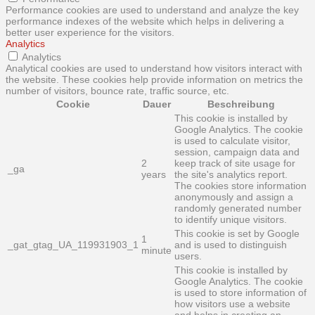
Performance cookies are used to understand and analyze the key
performance indexes of the website which helps in delivering a
better user experience for the visitors.
Analytics
Analytics
Analytical cookies are used to understand how visitors interact with
the website. These cookies help provide information on metrics the
number of visitors, bounce rate, traffic source, etc.
Cookie
Dauer
Beschreibung
This cookie is installed by
Google Analytics. The cookie
is used to calculate visitor,
session, campaign data and
2
keep track of site usage for
_ga
years
the site's analytics report.
The cookies store information
anonymously and assign a
randomly generated number
to identify unique visitors.
This cookie is set by Google
1
_gat_gtag_UA_119931903_1
and is used to distinguish
minute
users.
This cookie is installed by
Google Analytics. The cookie
is used to store information of
how visitors use a website
and helps in creating an