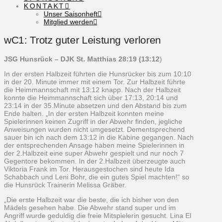
KONTAKT
Unser Saisonheft
Mitglied werden
wC1: Trotz guter Leistung verloren
JSG Hunsrück – DJK St. Matthias 28:19 (13:12
)
In der ersten Halbzeit führten die Hunsrücker bis zum 10:10
in der 20. Minute immer mit einem Tor. Zur Halbzeit führte
die Heimmannschaft mit 13:12 knapp. Nach der Halbzeit
konnte die Heimmannschaft sich über 17:13, 20:14 und
23:14 in der 35.Minute absetzen und den Abstand bis zum
Ende halten. „In der ersten Halbzeit konnten meine
Spielerinnen keinen Zugriff in der Abwehr finden, jegliche
Anweisungen wurden nicht umgesetzt. Dementsprechend
sauer bin ich nach dem 13:12 in die Kabine gegangen. Nach
der entsprechenden Ansage haben meine Spielerinnen in
der 2.Halbzeit eine super Abwehr gespielt und nur noch 7
Gegentore bekommen. In der 2.Halbzeit überzeugte auch
Viktoria Frank im Tor. Herausgestochen sind heute Ida
Schabbach und Leni Bohr, die ein gutes Spiel machten!“ so
die Hunsrück Trainerin Melissa Gräber.
„Die erste Halbzeit war die beste, die ich bisher von den
Mädels gesehen habe. Die Abwehr stand super und im
Angriff wurde geduldig die freie Mitspielerin gesucht. Lina El