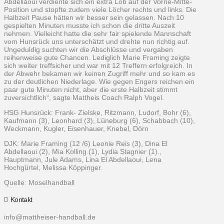
Abdellaoui verdiente sich ein extra Lob auf der Vorne-Mitte-
Position und stopfte zudem viele Löcher rechts und links. Die
Halbzeit Pause hätten wir besser sein gelassen. Nach 10
gespielten Minuten musste ich schon die dritte Auszeit
nehmen. Vielleicht hatte die sehr fair spielende Mannschaft
vom Hunsrück uns unterschätzt und drehte nun richtig auf.
Ungeduldig suchten wir die Abschlüsse und vergaben
reihenweise gute Chancen. Lediglich Marie Framing zeigte
sich weiter treffsicher und war mit 12 Treffern erfolgreich. In
der Abwehr bekamen wir keinen Zugriff mehr und so kam es
zu der deutlichen Niederlage. Wie gegen Engers reichen ein
paar gute Minuten nicht, aber die erste Halbzeit stimmt
zuversichtlich“, sagte Mattheis Coach Ralph Vogel.
HSG Hunsrück: Frank- Zielske, Ritzmann, Ludorf, Bohr (6),
Kaufmann (3), Leonhard (3), Lüneburg (6), Schabbach (10),
Weckmann, Kugler, Eisenhauer, Knebel, Dörn
DJK: Marie Framing (12 /6) Leonie Reis (3), Dina El
Abdellaoui (2), Mia Kolling (1), Lydia Stagnier (1).,
Hauptmann, Jule Adams, Lina El Abdellaoui, Lena
Hochgürtel, Melissa Köppinger.
Quelle: Moselhandball
Kontakt
info@mattheiser-handball.de