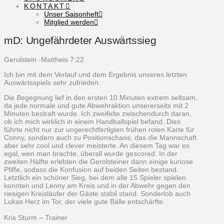
KONTAKT
Unser Saisonheft
Mitglied werden
mD: Ungefährdeter Auswärtssieg
Gerolstein -Mattheis 7:22
Ich bin mit dem Verlauf und dem Ergebnis unseres letzten
Auswärtsspiels sehr zufrieden.
Die Begegnung lief in den ersten 10 Minuten extrem seltsam,
da jede normale und gute Abwehraktion unsererseits mit 2
Minuten bestraft wurde. Ich zweifelte zwischendurch daran,
ob ich mich wirklich in einem Handballspiel befand. Dies
führte nicht nur zur ungerechtfertigten frühen roten Karte für
Conny, sondern auch zu Positionschaos, das die Mannschaft
aber sehr cool und clever meisterte. An diesem Tag war es
egal, wen man brachte, überall wurde gescored. In der
zweiten Hälfte erlebten die Gerolsteiner dann einige kuriose
Pfiffe, sodass die Konfusion auf beiden Seiten bestand.
Letztlich ein schöner Sieg, bei dem alle 15 Spieler spielen
konnten und Lenny am Kreis und in der Abwehr gegen den
riesigen Kreisläufer der Gäste stabil stand. Sonderlob auch
Lukas Herz im Tor, der viele gute Bälle entschärfte.
Kris Sturm – Trainer