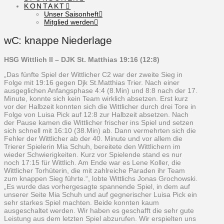
KONTAKT
Unser Saisonheft
Mitglied werden
wC: knappe Niederlage
HSG Wittlich II – DJK St. Matthias 19:16 (12:8)
„Das fünfte Spiel der Wittlicher C2 war der zweite Sieg in
Folge mit 19:16 gegen Djk St.Matthias Trier. Nach einer
ausgeglichen Anfangsphase 4:4 (8.Min) und 8:8 nach der 17.
Minute, konnte sich kein Team wirklich absetzen. Erst kurz
vor der Halbzeit konnten sich die Wittlicher durch drei Tore in
Folge von Luisa Pick auf 12:8 zur Halbzeit absetzen. Nach
der Pause kamen die Wittlicher frischer ins Spiel und setzen
sich schnell mit 16:10 (38.Min) ab. Dann vermehrten sich die
Fehler der Wittlicher ab der 40. Minute und vor allem die
Trierer Spielerin Mia Schuh, bereitete den Wittlichern im
wieder Schwierigkeiten. Kurz vor Spielende stand es nur
noch 17:15 für Wittlich. Am Ende war es Lene Koller, die
Wittlicher Torhüterin, die mit zahlreiche Paraden ihr Team
zum knappen Sieg führte.“, lobte Wittlichs Jonas Grochowski.
„Es wurde das vorhergesagte spannende Spiel, in dem auf
unserer Seite Mia Schuh und auf gegnerischer Luisa Pick ein
sehr starkes Spiel machten. Beide konnten kaum
ausgeschaltet werden. Wir haben es geschafft die sehr gute
Leistung aus dem letzten Spiel abzurufen. Wir erspielten uns