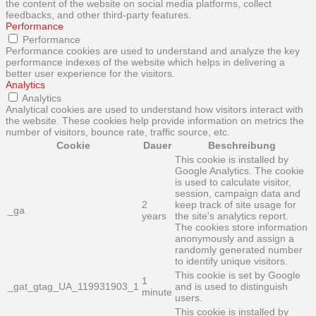
the content of the website on social media platforms, collect
feedbacks, and other third-party features.
Performance
Performance
Performance cookies are used to understand and analyze the key
performance indexes of the website which helps in delivering a
better user experience for the visitors.
Analytics
Analytics
Analytical cookies are used to understand how visitors interact with
the website. These cookies help provide information on metrics the
number of visitors, bounce rate, traffic source, etc.
Cookie
Dauer
Beschreibung
This cookie is installed by
Google Analytics. The cookie
is used to calculate visitor,
session, campaign data and
2
keep track of site usage for
_ga
years
the site's analytics report.
The cookies store information
anonymously and assign a
randomly generated number
to identify unique visitors.
This cookie is set by Google
1
_gat_gtag_UA_119931903_1
and is used to distinguish
minute
users.
This cookie is installed by