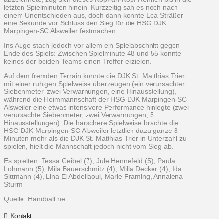
letzten Spielminuten hinein. Kurzzeitig sah es noch nach
einem Unentschieden aus, doch dann konnte Lea Sträßer
eine Sekunde vor Schluss den Sieg für die HSG DJK
Marpingen-SC Alsweiler festmachen.
Ins Auge stach jedoch vor allem ein Spielabschnitt gegen
Ende des Spiels: Zwischen Spielminute 48 und 55 konnte
keines der beiden Teams einen Treffer erzielen.
Auf dem fremden Terrain konnte die DJK St. Matthias Trier
mit einer ruhigen Spielweise überzeugen (ein verursachter
Siebenmeter, zwei Verwarnungen, eine Hinausstellung),
während die Heimmannschaft der HSG DJK Marpingen-SC
Alsweiler eine etwas intensivere Performance hinlegte (zwei
verursachte Siebenmeter, zwei Verwarnungen, 5
Hinausstellungen). Die harschere Spielweise brachte die
HSG DJK Marpingen-SC Alsweiler letztlich dazu ganze 8
Minuten mehr als die DJK St. Matthias Trier in Unterzahl zu
spielen, hielt die Mannschaft jedoch nicht vom Sieg ab.
Es spielten: Tessa Geibel (7), Jule Hennefeld (5), Paula
Lohmann (5), Mila Bauerschmitz (4), Milla Decker (4), Ida
Sittmann (4), Lina El Abdellaoui, Marie Framing, Annalena
Sturm
Quelle: Handball.net
Kontakt