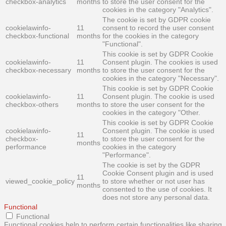
checkbox-analytics
months
to store the user consent for the
cookies in the category "Analytics".
The cookie is set by GDPR cookie
cookielawinfo-
11
consent to record the user consent
checkbox-functional
months
for the cookies in the category
"Functional".
This cookie is set by GDPR Cookie
cookielawinfo-
11
Consent plugin. The cookies is used
checkbox-necessary
months
to store the user consent for the
cookies in the category "Necessary".
This cookie is set by GDPR Cookie
cookielawinfo-
11
Consent plugin. The cookie is used
checkbox-others
months
to store the user consent for the
cookies in the category "Other.
This cookie is set by GDPR Cookie
cookielawinfo-
Consent plugin. The cookie is used
11
checkbox-
to store the user consent for the
months
performance
cookies in the category
"Performance".
The cookie is set by the GDPR
Cookie Consent plugin and is used
11
viewed_cookie_policy
to store whether or not user has
months
consented to the use of cookies. It
does not store any personal data.
Functional
Functional
Functional cookies help to perform certain functionalities like sharing