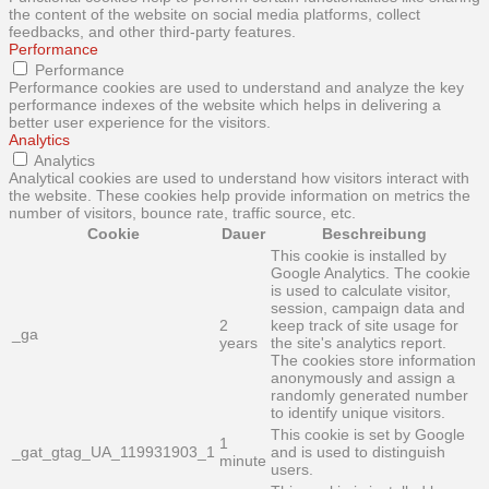
the content of the website on social media platforms, collect
feedbacks, and other third-party features.
Performance
Performance
Performance cookies are used to understand and analyze the key
performance indexes of the website which helps in delivering a
better user experience for the visitors.
Analytics
Analytics
Analytical cookies are used to understand how visitors interact with
the website. These cookies help provide information on metrics the
number of visitors, bounce rate, traffic source, etc.
Cookie
Dauer
Beschreibung
This cookie is installed by
Google Analytics. The cookie
is used to calculate visitor,
session, campaign data and
2
keep track of site usage for
_ga
years
the site's analytics report.
The cookies store information
anonymously and assign a
randomly generated number
to identify unique visitors.
This cookie is set by Google
1
_gat_gtag_UA_119931903_1
and is used to distinguish
minute
users.