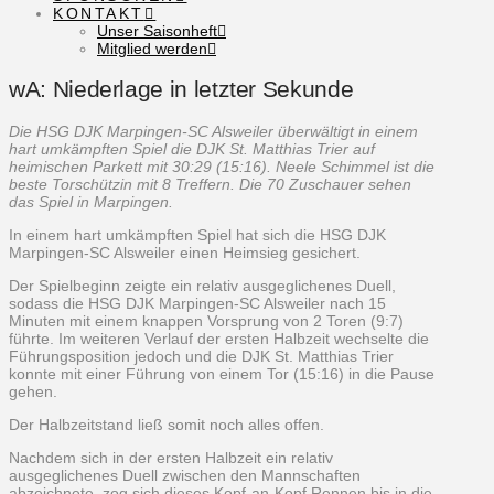
KONTAKT
Unser Saisonheft
Mitglied werden
wA: Niederlage in letzter Sekunde
Die HSG DJK Marpingen-SC Alsweiler überwältigt in einem
hart umkämpften Spiel die DJK St. Matthias Trier auf
heimischen Parkett mit 30:29 (15:16).
Neele Schimmel ist die
beste Torschützin mit 8 Treffern.
Die 70 Zuschauer sehen
das Spiel in Marpingen.
In einem hart umkämpften Spiel hat sich die HSG DJK
Marpingen-SC Alsweiler einen Heimsieg gesichert.
Der Spielbeginn zeigte ein relativ ausgeglichenes Duell,
sodass die HSG DJK Marpingen-SC Alsweiler nach 15
Minuten mit einem knappen Vorsprung von 2 Toren (9:7)
führte. Im weiteren Verlauf der ersten Halbzeit wechselte die
Führungsposition jedoch und die DJK St. Matthias Trier
konnte mit einer Führung von einem Tor (15:16) in die Pause
gehen.
Der Halbzeitstand ließ somit noch alles offen.
Nachdem sich in der ersten Halbzeit ein relativ
ausgeglichenes Duell zwischen den Mannschaften
abzeichnete, zog sich dieses Kopf-an-Kopf Rennen bis in die