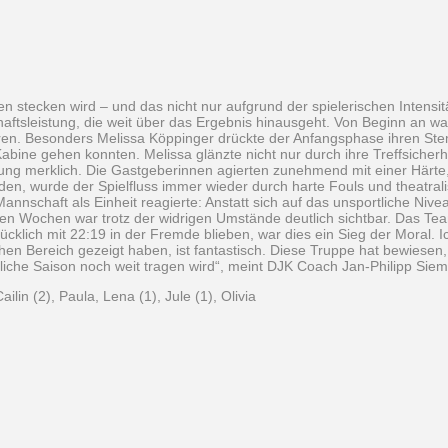
n stecken wird – und das nicht nur aufgrund der spielerischen Intensi
leistung, die weit über das Ergebnis hinausgeht. Von Beginn an war 
en. Besonders Melissa Köppinger drückte der Anfangsphase ihren Stempe
Kabine gehen konnten. Melissa glänzte nicht nur durch ihre Treffsicher
ung merklich. Die Gastgeberinnen agierten zunehmend mit einer Härte, 
en, wurde der Spielfluss immer wieder durch harte Fouls und theatra
annschaft als Einheit reagierte: Anstatt sich auf das unsportliche Nive
zten Wochen war trotz der widrigen Umstände deutlich sichtbar. Das Te
klich mit 22:19 in der Fremde blieben, war dies ein Sieg der Moral. Ic
en Bereich gezeigt haben, ist fantastisch. Diese Truppe hat bewiesen, d
stliche Saison noch weit tragen wird“, meint DJK Coach Jan-Philipp Sie
ailin (2), Paula, Lena (1), Jule (1), Olivia