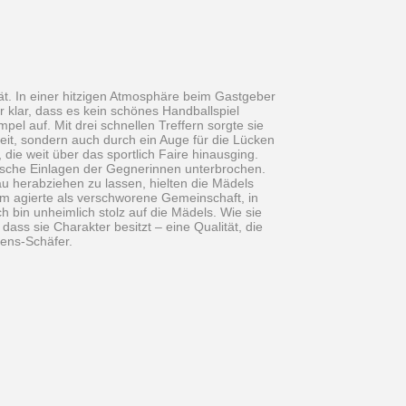
tät. In einer hitzigen Atmosphäre beim Gastgeber
klar, dass es kein schönes Handballspiel
l auf. Mit drei schnellen Treffern sorgte sie
heit, sondern auch durch ein Auge für die Lücken
die weit über das sportlich Faire hinausging.
lische Einlagen der Gegnerinnen unterbrochen.
au herabziehen zu lassen, hielten die Mädels
am agierte als verschworene Gemeinschaft, in
h bin unheimlich stolz auf die Mädels. Wie sie
ass sie Charakter besitzt – eine Qualität, die
mens-Schäfer.