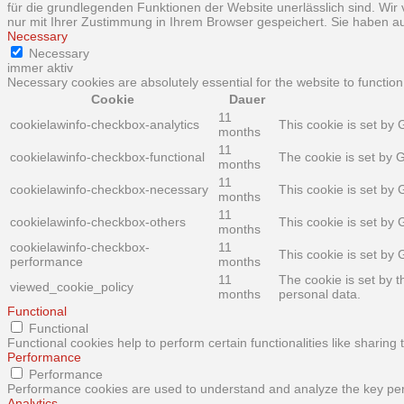
für die grundlegenden Funktionen der Website unerlässlich sind. Wir
nur mit Ihrer Zustimmung in Ihrem Browser gespeichert. Sie haben au
Necessary
Necessary
immer aktiv
Necessary cookies are absolutely essential for the website to function
Cookie
Dauer
11
cookielawinfo-checkbox-analytics
This cookie is set by 
months
11
cookielawinfo-checkbox-functional
The cookie is set by 
months
11
cookielawinfo-checkbox-necessary
This cookie is set by
months
11
cookielawinfo-checkbox-others
This cookie is set by
months
cookielawinfo-checkbox-
11
This cookie is set by
performance
months
11
The cookie is set by 
viewed_cookie_policy
months
personal data.
Functional
Functional
Functional cookies help to perform certain functionalities like sharing
Performance
Performance
Performance cookies are used to understand and analyze the key perfo
Analytics