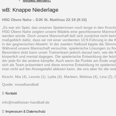
Mitglied werden
wB: Knappe Niederlage
HSG Obere Nahe – DJK St. Matthias 22:19 (9:10)
„Es war ein Spiel, das unseren Spielerinnen noch lange in den Knoche
HSG Obere Nahe zeigten unsere Mädels eine geschlossene Mannschafts
werden würde. Doch unsere Mannschaft ließ sich zunächst nicht beirr
maßgeblich dafür, dass wir mit einer verdienten 10:9-Führung in die 
in der gegnerischen Abwehr. In der zweiten Halbzeit kippte die Stimm
Während unsere Mannschaft versuchte, spielerische Lösungen zu find
Besonders stolz kann unser Trainerteam jedoch darauf sein, wie die M
körperlich und mental dagegen. Die spielerische Entwicklung der let
der jede für die andere kämpfte. Auch wenn die Punkte am Ende unglüc
sich als Team präsentiert und diese enorme Entwicklung im spielerisch
man nicht auf der Anzeigetafel ablesen kann, die uns aber für die re
Kirschi, Mia (4), Leonie (1), Lydia (4), Marleen, Melissa (4), Lina (2), C
Quelle: moselhandball
Kontakt
info@mattheiser-handball.de
Impressum & Datenschutz