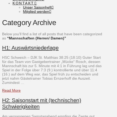
KONTAKT
Unser Saisonheft
Mitglied werden
Category Archive
Below you'll find a list of all posts that have been categorized
as
“Mannschaften (Herren/ Damen)”
H1: Auswärtsniederlage
HSC Schweich – DJK St. Matthias 38:25 (18:10) Guter Start
für das Team von Gastgebertrainer „Mücke“ Rosch, dessen
Mannschaft bis zur 5. Minute mit 4:1 in Führung lag und das
Spiel in der Folge über 7:3 (9.) kontrollierte und über 11:4
(16.) auf dem Weg war, das Spiel früh zu entscheiden und
jetzt nahm Gästetrainer Tobias Ernzerhoff die Auszeit.
Zumindest …
Read More
H2: Saisonstart mit (technischen)
Schwierigkeiten
Am vergangenen Samstagabend empfing die Zwote gut