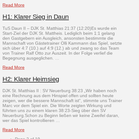
Read More
H1: Klarer Sieg in Daun
TuS Daun II – DJK St. Matthias 21:37 (12:20)Es wurde ein
Start-Ziel der DJK St. Mattheis. Lediglich beim 1:1 gelang
den Gastgebern ein Ausgleich, ansonsten bestimmte die
Mannschaft von Gästetrainer Olli Kammann das Spiel, setzte
sich über 4:7 (10.) auf 4:9 (12.) ab und zwang so das Team
von Trainer Ralf Otto zur Auszeit. In der Folge verlief die
Begegnung ausgeglichen. …
Read More
H2: Klarer Heimsieg
DJK St. Matthias II : SV Neuerburg 38:23 „Wir haben noch
eine Rechnung aus dem Hinspiel offen und sollten heute
zeigen, wer die bessere Mannschaft ist“, stimmte uns Trainer
Marc vor dem Spiel ein. Die Worte zeigten Wirkung und
führten uns zu einem klaren 38:23-Sieg über den SV
Neuerburg.Schon zu Beginn ließen wir keine Zweifel daran,
wer das Spiel kontrollieren …
Read More
Page 2 of 19