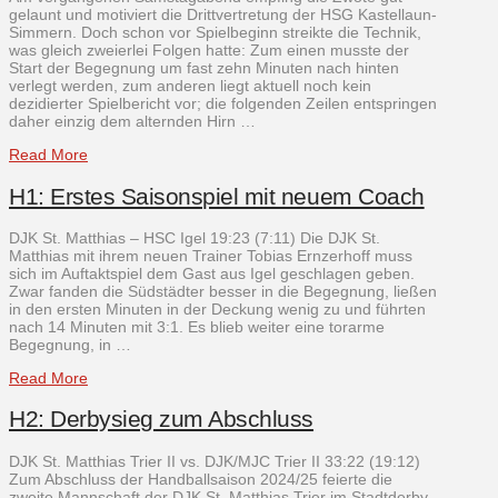
gelaunt und motiviert die Drittvertretung der HSG Kastellaun-
Simmern. Doch schon vor Spielbeginn streikte die Technik,
was gleich zweierlei Folgen hatte: Zum einen musste der
Start der Begegnung um fast zehn Minuten nach hinten
verlegt werden, zum anderen liegt aktuell noch kein
dezidierter Spielbericht vor; die folgenden Zeilen entspringen
daher einzig dem alternden Hirn …
Read More
H1: Erstes Saisonspiel mit neuem Coach
DJK St. Matthias – HSC Igel 19:23 (7:11) Die DJK St.
Matthias mit ihrem neuen Trainer Tobias Ernzerhoff muss
sich im Auftaktspiel dem Gast aus Igel geschlagen geben.
Zwar fanden die Südstädter besser in die Begegnung, ließen
in den ersten Minuten in der Deckung wenig zu und führten
nach 14 Minuten mit 3:1. Es blieb weiter eine torarme
Begegnung, in …
Read More
H2: Derbysieg zum Abschluss
DJK St. Matthias Trier II vs. DJK/MJC Trier II 33:22 (19:12)
Zum Abschluss der Handballsaison 2024/25 feierte die
zweite Mannschaft der DJK St. Matthias Trier im Stadtderby