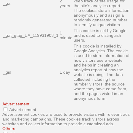
2
keep track of site usage for
_ga
years
the site's analytics report.
The cookies store information
anonymously and assign a
randomly generated number
to identify unique visitors.
This cookie is set by Google
1
_gat_gtag_UA_119931903_1
and is used to distinguish
minute
users.
This cookie is installed by
Google Analytics. The cookie
is used to store information of
how visitors use a website
and helps in creating an
analytics report of how the
_gid
1 day
website is doing. The data
collected including the
number visitors, the source
where they have come from,
and the pages visted in an
anonymous form.
Advertisement
Advertisement
Advertisement cookies are used to provide visitors with relevant ads
and marketing campaigns. These cookies track visitors across
websites and collect information to provide customized ads.
Others