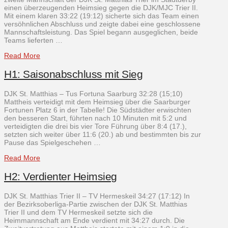
einen überzeugenden Heimsieg gegen die DJK/MJC Trier II.
Mit einem klaren 33:22 (19:12) sicherte sich das Team einen
versöhnlichen Abschluss und zeigte dabei eine geschlossene
Mannschaftsleistung. Das Spiel begann ausgeglichen, beide
Teams lieferten …
Read More
H1: Saisonabschluss mit Sieg
DJK St. Matthias – Tus Fortuna Saarburg 32:28 (15;10)
Mattheis verteidigt mit dem Heimsieg über die Saarburger
Fortunen Platz 6 in der Tabelle! Die Südstädter erwischten
den besseren Start, führten nach 10 Minuten mit 5:2 und
verteidigten die drei bis vier Tore Führung über 8:4 (17.),
setzten sich weiter über 11:6 (20.) ab und bestimmten bis zur
Pause das Spielgeschehen …
Read More
H2: Verdienter Heimsieg
DJK St. Matthias Trier II – TV Hermeskeil 34:27 (17:12) In
der Bezirksoberliga-Partie zwischen der DJK St. Matthias
Trier II und dem TV Hermeskeil setzte sich die
Heimmannschaft am Ende verdient mit 34:27 durch. Die