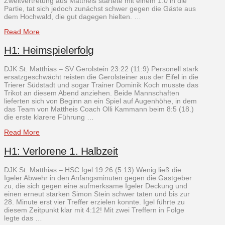
Zweitvertretung aus Mattheis startete mit einem 1:0 in die
Partie, tat sich jedoch zunächst schwer gegen die Gäste aus
dem Hochwald, die gut dagegen hielten. …
Read More
H1: Heimspielerfolg
DJK St. Matthias – SV Gerolstein 23:22 (11:9) Personell stark
ersatzgeschwächt reisten die Gerolsteiner aus der Eifel in die
Trierer Südstadt und sogar Trainer Dominik Koch musste das
Trikot an diesem Abend anziehen. Beide Mannschaften
lieferten sich von Beginn an ein Spiel auf Augenhöhe, in dem
das Team von Mattheis Coach Olli Kammann beim 8:5 (18.)
die erste klarere Führung …
Read More
H1: Verlorene 1. Halbzeit
DJK St. Matthias – HSC Igel 19:26 (5:13) Wenig ließ die
Igeler Abwehr in den Anfangsminuten gegen die Gastgeber
zu, die sich gegen eine aufmerksame Igeler Deckung und
einen erneut starken Simon Stein schwer taten und bis zur
28. Minute erst vier Treffer erzielen konnte. Igel führte zu
diesem Zeitpunkt klar mit 4:12! Mit zwei Treffern in Folge
legte das …