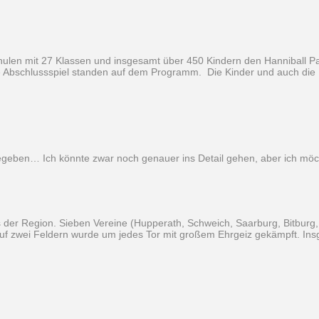
hulen mit 27 Klassen und insgesamt über 450 Kindern den Hanniball Pas
re Abschlussspiel standen auf dem Programm. Die Kinder und auch die 
gegeben… Ich könnte zwar noch genauer ins Detail gehen, aber ich mö
nis der Region. Sieben Vereine (Hupperath, Schweich, Saarburg, Bitburg,
Auf zwei Feldern wurde um jedes Tor mit großem Ehrgeiz gekämpft. In