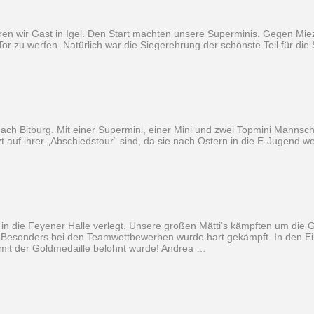
ren wir Gast in Igel. Den Start machten unsere Superminis. Gegen Miez
Tor zu werfen. Natürlich war die Siegerehrung der schönste Teil für d
ach Bitburg. Mit einer Supermini, einer Mini und zwei Topmini Mannsch
 auf ihrer „Abschiedstour“ sind, da sie nach Ostern in die E-Jugend w
g in die Feyener Halle verlegt. Unsere großen Mätti‘s kämpften um die
ey. Besonders bei den Teamwettbewerben wurde hart gekämpft. In den E
ch mit der Goldmedaille belohnt wurde! Andrea …