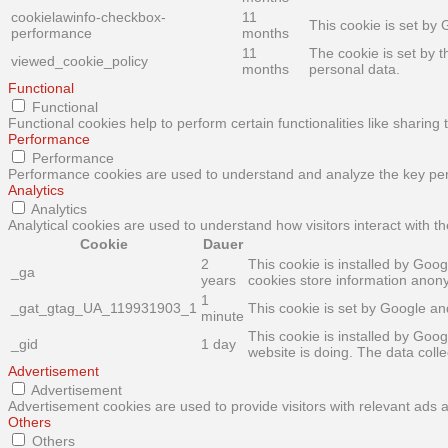
cookielawinfo-checkbox-
11
This cookie is set by
performance
months
11
The cookie is set by 
viewed_cookie_policy
months
personal data.
Functional
Functional
Functional cookies help to perform certain functionalities like sharing
Performance
Performance
Performance cookies are used to understand and analyze the key perfo
Analytics
Analytics
Analytical cookies are used to understand how visitors interact with th
Cookie
Dauer
2
This cookie is installed by Goog
_ga
years
cookies store information anon
1
_gat_gtag_UA_119931903_1
This cookie is set by Google and
minute
This cookie is installed by Goog
_gid
1 day
website is doing. The data col
Advertisement
Advertisement
Advertisement cookies are used to provide visitors with relevant ads
Others
Others